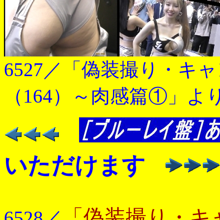
6527／「偽装撮り・キ
（164）～肉感篇①」よ
いただけます
「偽装撮り・キ
6528／