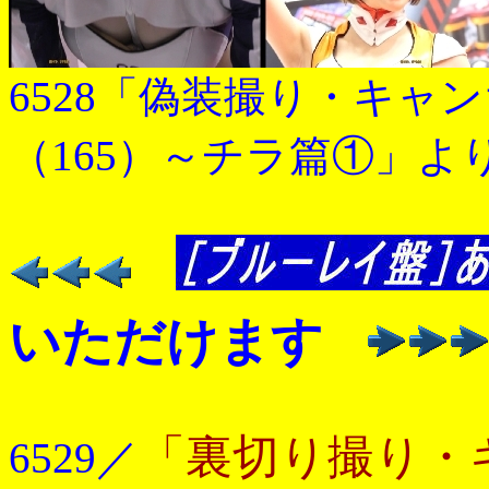
6528「偽装撮り・キャ
（165）～チラ篇①」よ
いただけます
「裏切り撮り・
6529／