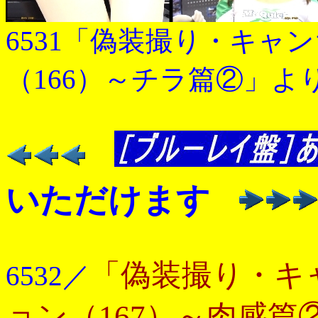
6531「偽装撮り・キャ
（166）～チラ篇②」よ
いただけます
「偽装撮り・キ
6532／
ョン（167）～肉感篇