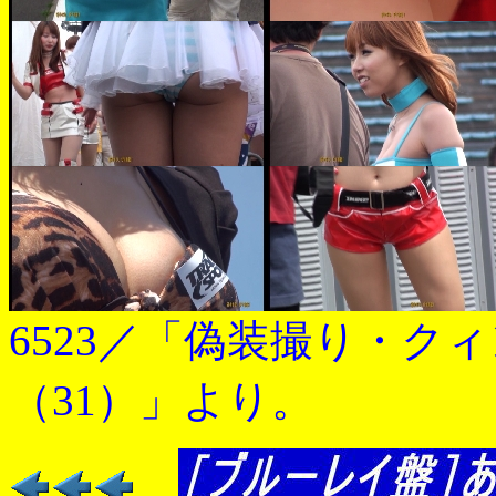
6523／「偽装撮り・ク
（31）」より。