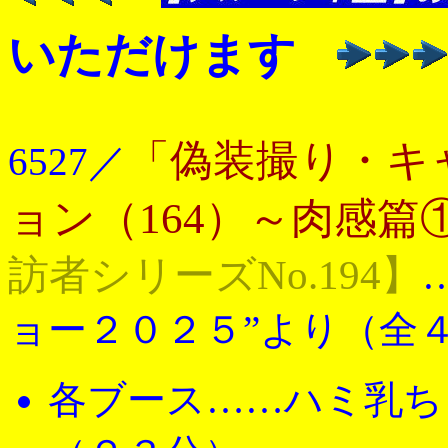
いただけます
「偽装撮り・キ
6527／
ョン（164）～肉感篇
訪者シリーズNo.194】
ョー２０２５”より（全
各ブース……ハミ乳ちゃ