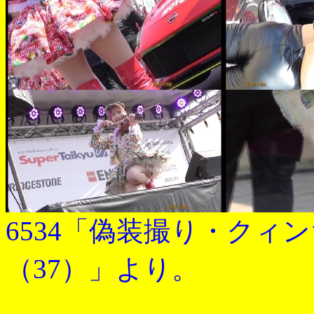
6534「偽装撮り・クィ
（37）」より。